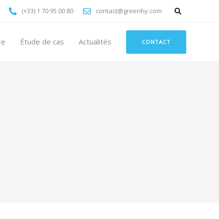
(+33) 1 70 95 00 80
contact@greenhy.com
re
Étude de cas
Actualités
CONTACT