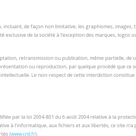
m
, incluant, de façon non limitative, les graphismes, images, t
té exclusive de la société à l’exception des marques, logos 
ptation, retransmission ou publication, même partielle, de c
eprésentation ou reproduction, par quelque procédé que ce s
é intellectuelle. Le non-respect de cette interdiction consti
fiée par la loi 2004-801 du 6 août 2004 relative à la protec
e à l’informatique, aux fichiers et aux libertés, ce site n’a 
tés (
www.cnil.fr
).